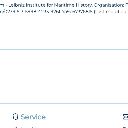
- Leibniz Institute for Maritime History, Organisation:
on/0239f5f3-5998-4233-926f-7a9c673768f5 (Last modified: 
Service