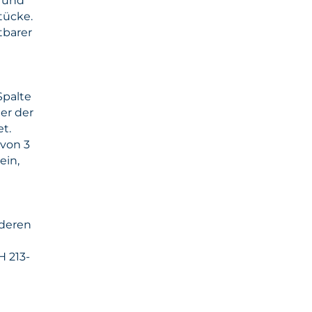
 und
tücke.
tbarer
Spalte
der der
t.
avon 3
ein,
nderen
H 213-