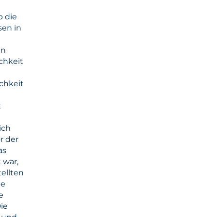
b die
sen in
en
chkeit
chkeit
t
ich
r der
as
 war,
ellten
ie
e
ie