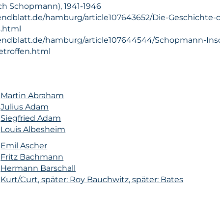
ich Schopmann), 1941-1946
endblatt.de/hamburg/article107643652/Die-Geschichte-
.html
endblatt.de/hamburg/article107644544/Schopmann-Ins
troffen.html
n
Martin Abraham
n
Julius Adam
n
Siegfried Adam
n
Louis Albesheim
n
Emil Ascher
n
Fritz Bachmann
n
Hermann Barschall
n
Kurt/Curt, später: Roy Bauchwitz, später: Bates