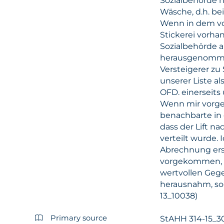
Sozialbehörde 
Wäsche, d.h. be
Wenn in dem vo
Stickerei vorha
Sozialbehörde 
herausgenommen
Versteigerer zu
unserer Liste a
OFD. einerseits
Wenn mir vorgeh
benachbarte in 
dass der Lift n
verteilt wurde. 
Abrechnung ersc
vorgekommen, d
wertvollen Geg
herausnahm, sod
13_10038)
Primary source
StAHH 314-15_3