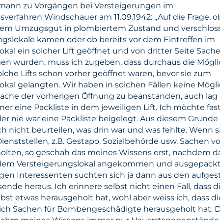
ann zu Vorgängen bei Versteigerungen im
verfahren Windschauer am 11.09.1942: „Auf die Frage, o
schem Umzugsgut in plombiertem Zustand und verschlos
ngslokale kamen oder ob bereits vor dem Eintreffen im
kal ein solcher Lift geöffnet und von dritter Seite Sach
 wurden, muss ich zugeben, dass durchaus die Mögli
olche Lifts schon vorher geöffnet waren, bevor sie zum
okal gelangten. Wir haben in solchen Fällen keine Mögli
sache der vorherigen Öffnung zu beanstanden, auch lag
r eine Packliste in dem jeweiligen Lift. Ich möchte fas
der nie war eine Packliste beigelegt. Aus diesem Grunde
h nicht beurteilen, was drin war und was fehlte. Wenn s
ienststellen, z.B. Gestapo, Sozialbehörde usw. Sachen vo
holten, so geschah das meines Wissens erst, nachdem d
dem Versteigerungslokal angekommen und ausgepackt
igen Interessenten suchten sich ja dann aus den aufgest
nde heraus. Ich erinnere selbst nicht einen Fall, dass d
lbst etwas herausgeholt hat, wohl aber weiss ich, dass di
sich Sachen für Bombengeschädigte herausgeholt hat. D