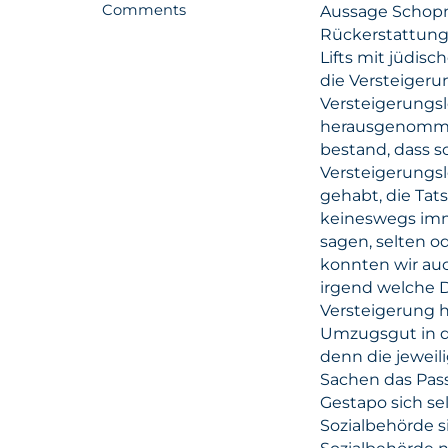
Comments
Aussage Schopm
Rückerstattungs
Lifts mit jüdi
die Versteigeru
Versteigerungslo
herausgenommen
bestand, dass s
Versteigerungsl
gehabt, die Tat
keineswegs imme
sagen, selten o
konnten wir auc
irgend welche D
Versteigerung 
Umzugsgut in 
denn die jeweil
Sachen das Passe
Gestapo sich se
Sozialbehörde 