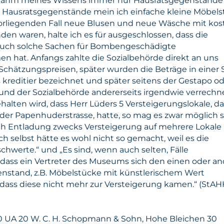
nahm meines Wissens immer nur Hausratsgegenstände
i Hausratsgegenstände mein ich einfache kleine Möbels
rliegenden Fall neue Blusen und neue Wäsche mit kos
nden waren, halte ich es für ausgeschlossen, dass die
auch solche Sachen für Bombengeschädigte
 hat. Anfangs zahlte die Sozialbehörde direkt an uns
 Schätzungspreisen, später wurden die Beträge in einer 
ls kreditier bezeichnet und später seitens der Gestapo o
 und der Sozialbehörde andererseits irgendwie verrechne
alten wird, dass Herr Lüders 5 Versteigerungslokale, d
der Papenhuderstrasse, hatte, so mag es zwar möglich s
ach Entladung zwecks Versteigerung auf mehrere Lokale
Ich selbst hätte es wohl nicht so gemacht, weil es die
hwerte.“ und „Es sind, wenn auch selten, Fälle
ass ein Vertreter des Museums sich den einen oder a
enstand, z.B. Möbelstücke mit künstlerischem Wert
ass diese nicht mehr zur Versteigerung kamen.“ (StAH
0 UA 20 W. C. H. Schopmann & Sohn, Hohe Bleichen 30