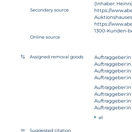
(Inhaber: Heinr
Secondary source
https://www.ab
Auktionshauses
https://www.ab
1300-Kunden-be
Online source
Assigned removal goods
Auftraggeber:i
Auftraggeber:i
Auftraggeber:i
Auftraggeber:i
Auftraggeber:i
Auftraggeber:i
Auftraggeber:i
Auftraggeber:i
all
Suggested citation