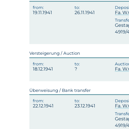
19.11.1941
26.11.1941
Fa. W
Gesta
4919/
Versteigerung / Auction
18.12.1941
Fa. W
Überweisung / Bank transfer
22.12.1941
23.12.1941
Fa. W
Gesta
4919/