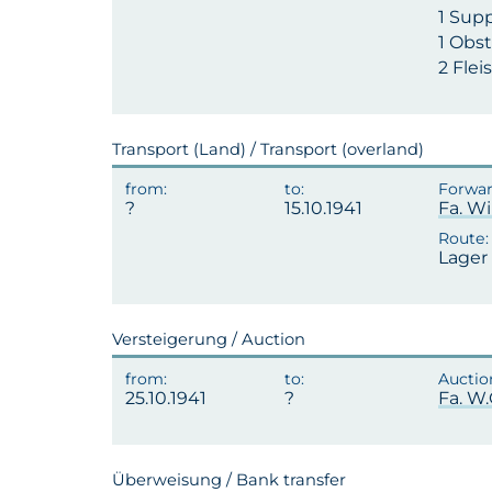
1 Sup
1 Obs
2 Fle
Transport (Land) / Transport (overland)
15.10.1941
Fa. Wi
Lager 
Versteigerung / Auction
25.10.1941
Fa. W
Überweisung / Bank transfer