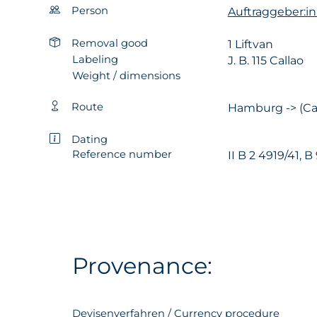
Person
Auftraggeber:in
Removal good
1 Liftvan
Labeling
J. B. 115 Callao
Weight / dimensions
Route
Hamburg -> (Cal
Dating
Reference number
II B 2 4919/41, B
Provenance:
Devisenverfahren / Currency procedure