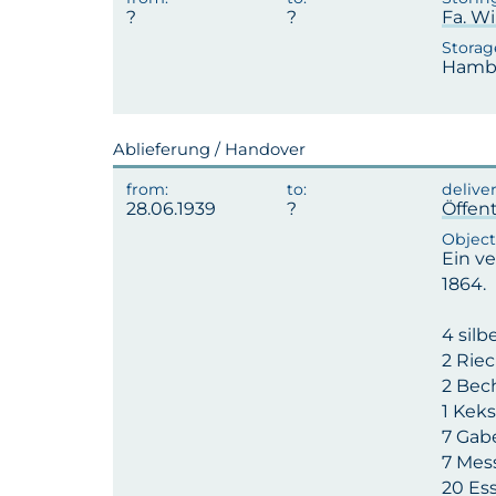
Fa. Wi
Hambu
Ablieferung / Handover
28.06.1939
Öffen
Ein ve
1864.
4 sil
2 Rie
2 Bec
1 Kek
7 Gab
7 Mes
20 Ess