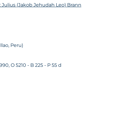
: Julius (Jakob Jehudah Leo) Brann
lao, Peru)
 990, O 5210 - B 225 - P 55 d