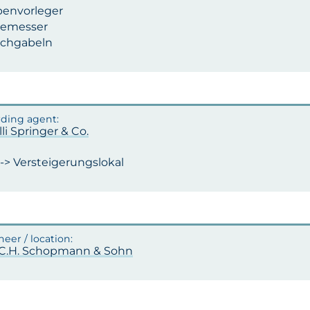
penvorleger
temesser
ischgabeln
lli Springer & Co.
-> Versteigerungslokal
.C.H. Schopmann & Sohn