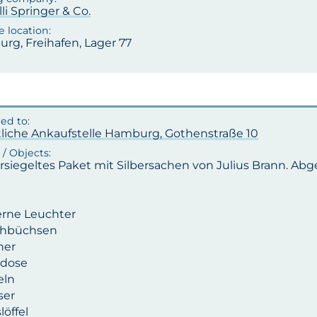
lli Springer & Co.
rg, Freihafen, Lager 77
tliche Ankaufstelle Hamburg, Gothenstraße 10
rsiegeltes Paket mit Silbersachen von Julius Brann. Abg
berne Leuchter
chbüchsen
her
sdose
eln
ser
löffel