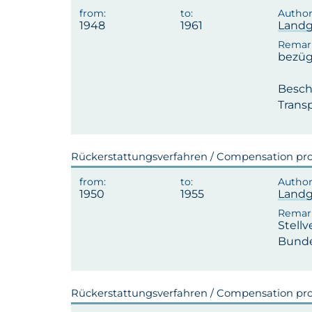
1948
1961
Landg
bezüg
Besch
Trans
Rückerstattungsverfahren / Compensation pr
1950
1955
Landg
Stell
Bunde
Rückerstattungsverfahren / Compensation pr