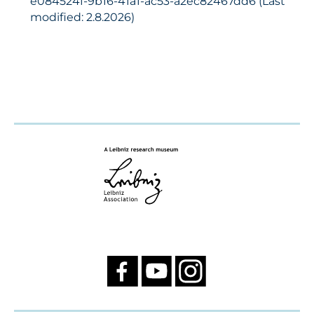
e084524f-9b16-41a1-ac53-a2ec82467dd6 (Last
modified: 2.8.2026)