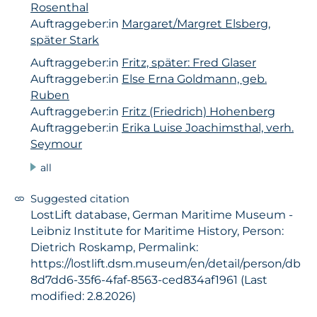
Rosenthal
Auftraggeber:in
Margaret/Margret Elsberg,
später Stark
Auftraggeber:in
Fritz, später: Fred Glaser
Auftraggeber:in
Else Erna Goldmann, geb.
Ruben
Auftraggeber:in
Fritz (Friedrich) Hohenberg
Auftraggeber:in
Erika Luise Joachimsthal, verh.
Seymour
all
Suggested citation
LostLift database, German Maritime Museum -
Leibniz Institute for Maritime History, Person:
Dietrich Roskamp, Permalink:
https://lostlift.dsm.museum/en/detail/person/db
8d7dd6-35f6-4faf-8563-ced834af1961 (Last
modified: 2.8.2026)