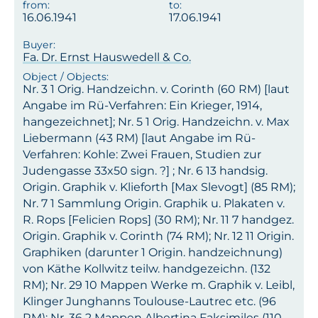
16.06.1941
17.06.1941
Fa. Dr. Ernst Hauswedell & Co.
Nr. 3 1 Orig. Handzeichn. v. Corinth (60 RM) [laut
Angabe im Rü-Verfahren: Ein Krieger, 1914,
hangezeichnet]; Nr. 5 1 Orig. Handzeichn. v. Max
Liebermann (43 RM) [laut Angabe im Rü-
Verfahren: Kohle: Zwei Frauen, Studien zur
Judengasse 33x50 sign. ?] ; Nr. 6 13 handsig.
Origin. Graphik v. Klieforth [Max Slevogt] (85 RM);
Nr. 7 1 Sammlung Origin. Graphik u. Plakaten v.
R. Rops [Felicien Rops] (30 RM); Nr. 11 7 handgez.
Origin. Graphik v. Corinth (74 RM); Nr. 12 11 Origin.
Graphiken (darunter 1 Origin. handzeichnung)
von Käthe Kollwitz teilw. handgezeichn. (132
RM); Nr. 29 10 Mappen Werke m. Graphik v. Leibl,
Klinger Junghanns Toulouse-Lautrec etc. (96
RM); Nr. 36 2 Mappen Albertina Faksimiles (110