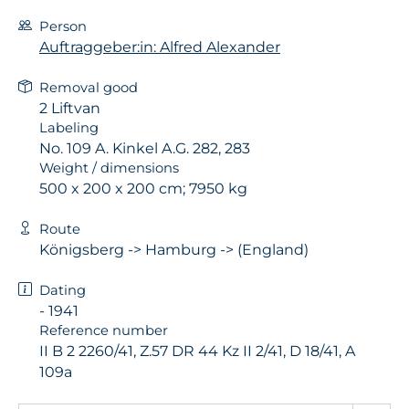
Person
Auftraggeber:in: Alfred Alexander
Removal good
2 Liftvan
Labeling
No. 109 A. Kinkel A.G. 282, 283
Weight / dimensions
500 x 200 x 200 cm; 7950 kg
Route
Königsberg -> Hamburg -> (England)
Dating
- 1941
Reference number
II B 2 2260/41, Z.57 DR 44 Kz II 2/41, D 18/41, A
109a