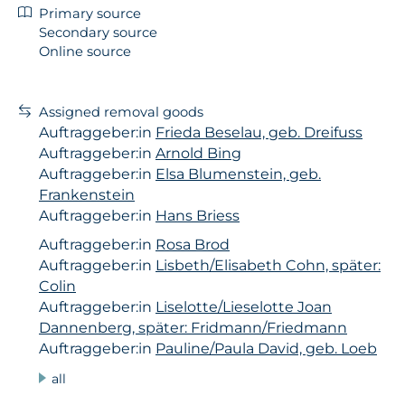
Primary source
Secondary source
Online source
Assigned removal goods
Auftraggeber:in
Frieda Beselau, geb. Dreifuss
Auftraggeber:in
Arnold Bing
Auftraggeber:in
Elsa Blumenstein, geb.
Frankenstein
Auftraggeber:in
Hans Briess
Auftraggeber:in
Rosa Brod
Auftraggeber:in
Lisbeth/Elisabeth Cohn, später:
Colin
Auftraggeber:in
Liselotte/Lieselotte Joan
Dannenberg, später: Fridmann/Friedmann
Auftraggeber:in
Pauline/Paula David, geb. Loeb
all