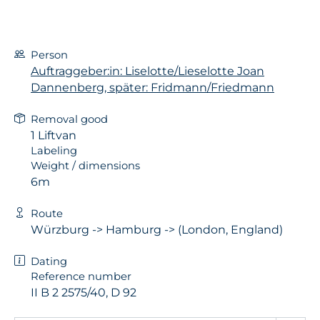
Person
Auftraggeber:in: Liselotte/Lieselotte Joan
Dannenberg, später: Fridmann/Friedmann
Removal good
1 Liftvan
Labeling
Weight / dimensions
6m
Route
Würzburg -> Hamburg -> (London, England)
Dating
Reference number
II B 2 2575/40, D 92