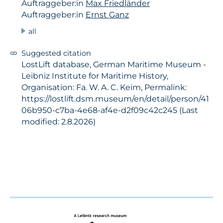
Auftraggeber:in
Max Friedländer
Auftraggeber:in
Ernst Ganz
all
Suggested citation
LostLift database, German Maritime Museum -
Leibniz Institute for Maritime History,
Organisation: Fa. W. A. C. Keim, Permalink:
https://lostlift.dsm.museum/en/detail/person/41
06b950-c7ba-4e68-af4e-d2f09c42c245 (Last
modified: 2.8.2026)