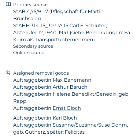
Primary source
StAB 4,75/9 - 7 (Pflegschaft für Martin
Bruchsaler)
StAHH 314-15_30 UA 15 Carl F. Schlüter,
Alsterufer 12, 1940-1941 (siehe Bemerkungen: Fa.
Keim als Transportunternehmen)
Secondary source
Online source
Assigned removal goods
Auftraggeber:in
Max Banemann
Auftraggeber:in
Arthur Baruch
Auftraggeber:in
Helene Benedikt/Benedix, geb.
Rapp
Auftraggeber:in
Ernst Bloch
Auftraggeber:in
Karl Bloch
Auftraggeber:in
Susanne/Suzanna/Suse Dohm,
geb. Gutherz, später: Felicitas