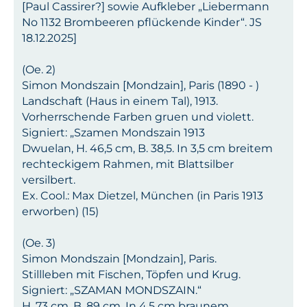
[Paul Cassirer?] sowie Aufkleber „Liebermann
No 1132 Brombeeren pflückende Kinder“. JS
18.12.2025]
(Oe. 2)
Simon Mondszain [Mondzain], Paris (1890 - )
Landschaft (Haus in einem Tal), 1913.
Vorherrschende Farben gruen und violett.
Signiert: „Szamen Mondszain 1913
Dwuelan, H. 46,5 cm, B. 38,5. In 3,5 cm breitem
rechteckigem Rahmen, mit Blattsilber
versilbert.
Ex. Cool.: Max Dietzel, München (in Paris 1913
erworben) (15)
(Oe. 3)
Simon Mondszain [Mondzain], Paris.
Stillleben mit Fischen, Töpfen und Krug.
Signiert: „SZAMAN MONDSZAIN.“
H. 73 cm, B. 89 cm. In 4,5 cm braunem