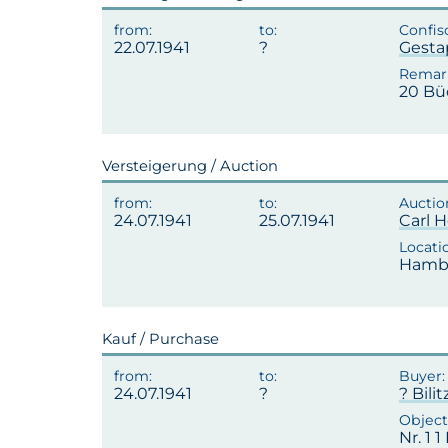
22.07.1941
Gest
20 Bü
Versteigerung / Auction
24.07.1941
25.07.1941
Carl H
Hambu
Kauf / Purchase
24.07.1941
? Bilit
Nr. 1 1