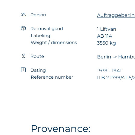
Person
Auftraggeber:in:
Removal good
1 Liftvan
Labeling
AB 114
Weight / dimensions
3550 kg
Route
Berlin -> Hambu
Dating
1939 - 1941
Reference number
II B 2 1799/41-5/
Provenance: