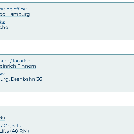
apo Hamburg
cher
einrich Finnern
rg, Drehbahn 36
zki
 Lifts (40 RM)