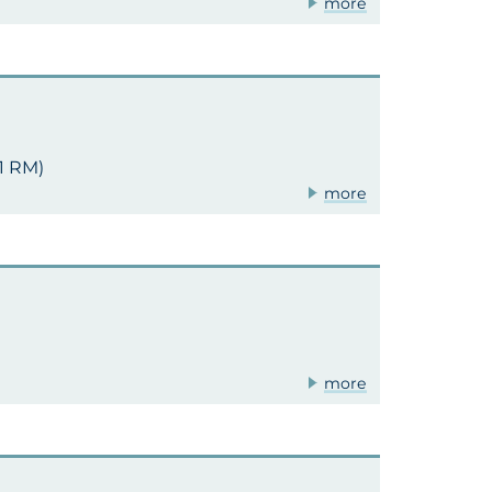
more
11 RM)
more
more