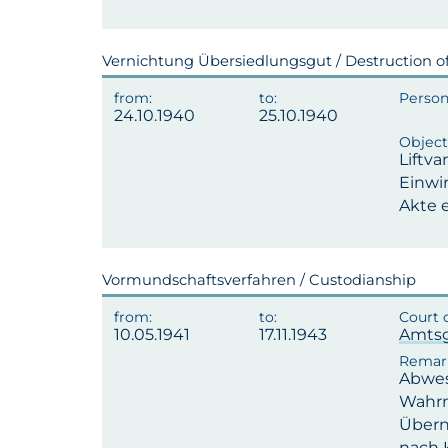
Vernichtung Übersiedlungsgut / Destruction o
24.10.1940
25.10.1940
Liftva
Einwir
Akte 
Vormundschaftsverfahren / Custodianship
10.05.1941
17.11.1943
Amtsg
Abwes
Wahrn
Übern
nach 