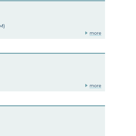
RM)
more
more