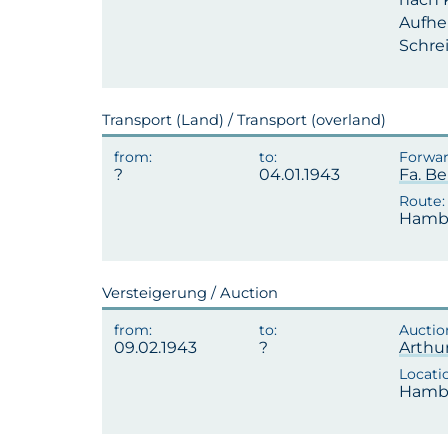
Aufhe
Schre
Transport (Land) / Transport (overland)
04.01.1943
Fa. Be
Hambu
Versteigerung / Auction
09.02.1943
Arthu
Hambu