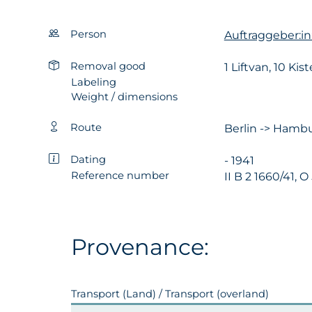
Person
Auftraggeber:i
Removal good
1 Liftvan, 10 Kis
Labeling
Weight / dimensions
Route
Berlin -> Hambu
Dating
- 1941
Reference number
II B 2 1660/41, O
Provenance:
Transport (Land) / Transport (overland)