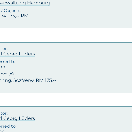
lverwaltung Hamburg
rw. 175,-- RM
rl Georg Lüders
po
-1660/41
hng. Soz.Verw. RM 175,--
rl Georg Lüders
po