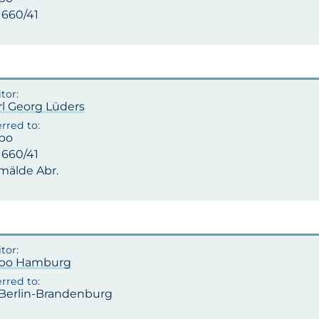
-1660/41
rl Georg Lüders
po
-1660/41
mälde Abr.
apo Hamburg
 Berlin-Brandenburg