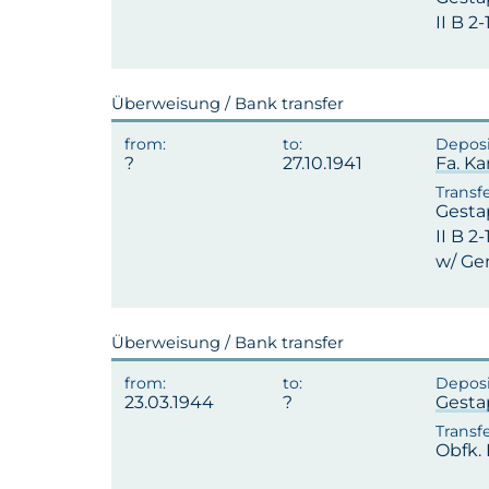
II B 2
Überweisung / Bank transfer
27.10.1941
Fa. Ka
Gesta
II B 2
w/ Ge
Überweisung / Bank transfer
23.03.1944
Gest
Obfk.