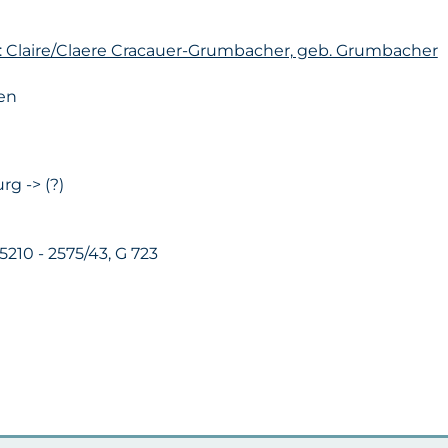
n: Claire/Claere Cracauer-Grumbacher, geb. Grumbacher
ten
rg -> (?)
 5210 - 2575/43, G 723