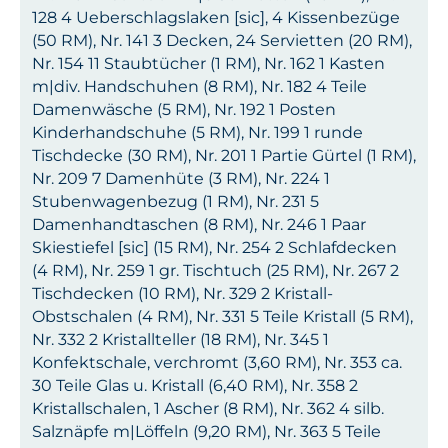
128 4 Ueberschlagslaken [sic], 4 Kissenbezüge
(50 RM), Nr. 141 3 Decken, 24 Servietten (20 RM),
Nr. 154 11 Staubtücher (1 RM), Nr. 162 1 Kasten
m|div. Handschuhen (8 RM), Nr. 182 4 Teile
Damenwäsche (5 RM), Nr. 192 1 Posten
Kinderhandschuhe (5 RM), Nr. 199 1 runde
Tischdecke (30 RM), Nr. 201 1 Partie Gürtel (1 RM),
Nr. 209 7 Damenhüte (3 RM), Nr. 224 1
Stubenwagenbezug (1 RM), Nr. 231 5
Damenhandtaschen (8 RM), Nr. 246 1 Paar
Skiestiefel [sic] (15 RM), Nr. 254 2 Schlafdecken
(4 RM), Nr. 259 1 gr. Tischtuch (25 RM), Nr. 267 2
Tischdecken (10 RM), Nr. 329 2 Kristall-
Obstschalen (4 RM), Nr. 331 5 Teile Kristall (5 RM),
Nr. 332 2 Kristallteller (18 RM), Nr. 345 1
Konfektschale, verchromt (3,60 RM), Nr. 353 ca.
30 Teile Glas u. Kristall (6,40 RM), Nr. 358 2
Kristallschalen, 1 Ascher (8 RM), Nr. 362 4 silb.
Salznäpfe m|Löffeln (9,20 RM), Nr. 363 5 Teile