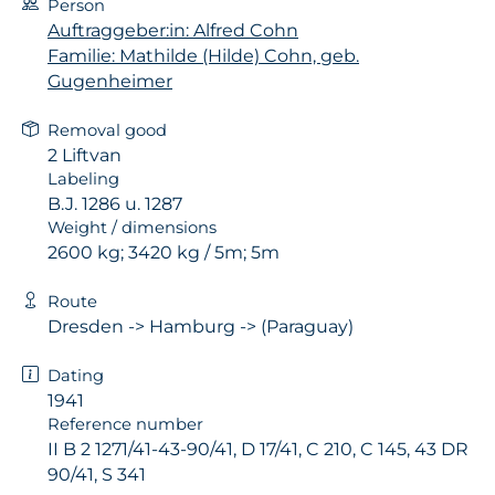
Person
Auftraggeber:in: Alfred Cohn
Familie: Mathilde (Hilde) Cohn, geb.
Gugenheimer
Removal good
2 Liftvan
Labeling
B.J. 1286 u. 1287
Weight / dimensions
2600 kg; 3420 kg / 5m; 5m
Route
Dresden -> Hamburg -> (Paraguay)
Dating
1941
Reference number
II B 2 1271/41-43-90/41, D 17/41, C 210, C 145, 43 DR
90/41, S 341