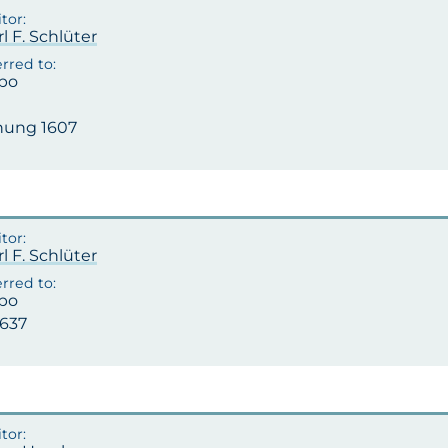
rl F. Schlüter
po
ung 1607
rl F. Schlüter
po
1637