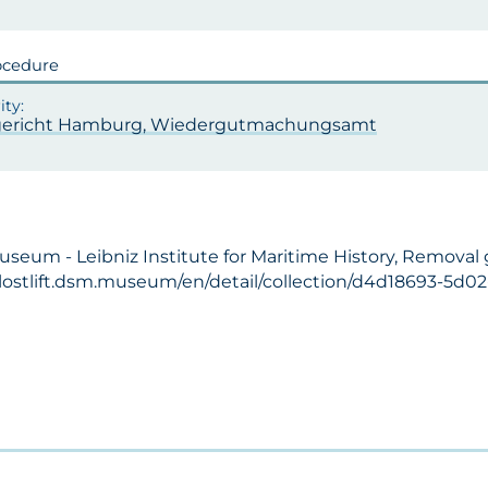
ocedure
ericht Hamburg, Wiedergutmachungsamt
useum - Leibniz Institute for Maritime History, Removal g
//lostlift.dsm.museum/en/detail/collection/d4d18693-5d02