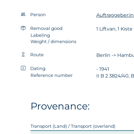
Person
Auftraggeber:in:
Removal good
1 Liftvan, 1 Kiste
Labeling
Weight / dimensions
Route
Berlin -> Hambu
Dating
- 1941
Reference number
II B 2 3824/40, 
Provenance:
Transport (Land) / Transport (overland)