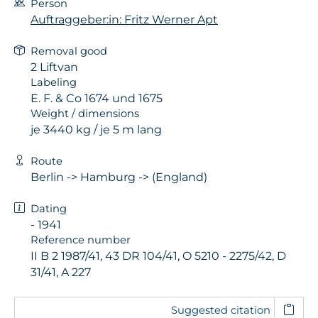
Person
Auftraggeber:in: Fritz Werner Apt
Removal good
2 Liftvan
Labeling
E. F. & Co 1674 und 1675
Weight / dimensions
je 3440 kg / je 5 m lang
Route
Berlin -> Hamburg -> (England)
Dating
- 1941
Reference number
II B 2 1987/41, 43 DR 104/41, O 5210 - 2275/42, D
31/41, A 227
Suggested citation