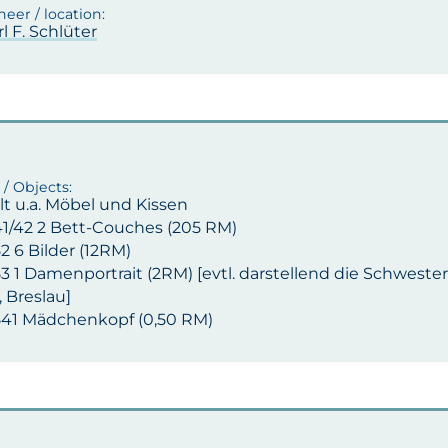
rl F. Schlüter
lt u.a. Möbel und Kissen
541/42 2 Bett-Couches (205 RM)
52 6 Bilder (12RM)
53 1 Damenportrait (2RM) [evtl. darstellend die Schweste
 Breslau]
5541 Mädchenkopf (0,50 RM)