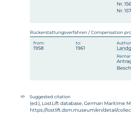
Nr. 15
Nr. 1
Rückerstattungsverfahren / Compensation pr
1958
1961
Landg
Antrag
Besch
Suggested citation
(ed.), LostLift database, German Maritime 
https://lostlift.dsm.museum/en/detail/coll