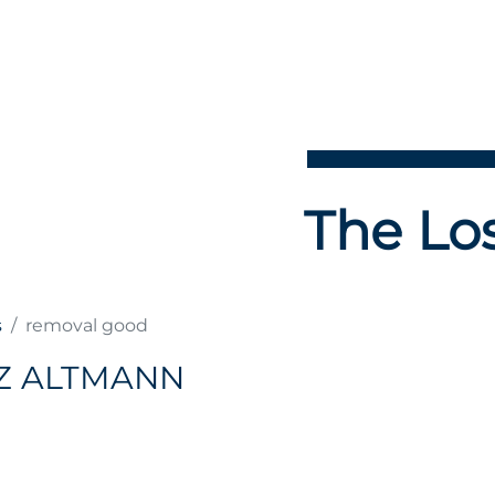
The Los
s
removal good
Z ALTMANN