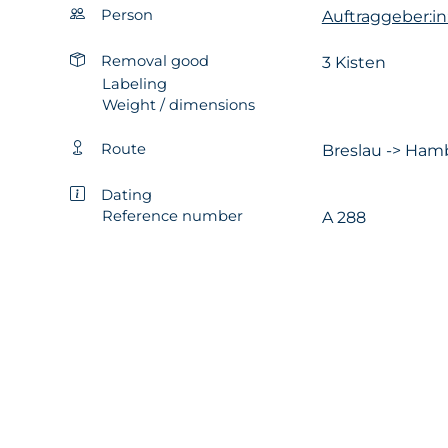
Person
Auftraggeber:in
Removal good
3 Kisten
Labeling
Weight / dimensions
Route
Breslau -> Ham
Dating
Reference number
A 288