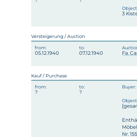
3 Kist
Versteigerung / Auction
05.12.1940
07.12.1940
Fa. Ca
Kauf / Purchase
[gesa
Enthäl
Möbel
Nr. 15