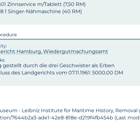
601 Zinnservice m/Tablett (7,50 RM)
578 1 Singer-Nähmaschine (40 RM)
ocedure
ericht Hamburg, Wiedergutmachungsamt
 gestellt durch die drei Geschwister als Erben
luss des Landgerichts vom 07.11.1961: 5000,00 DM
Museum - Leibniz Institute for Maritime History, Removal
ection/7644b2a3-ade1-42e8-818e-d219f4fb454b (Last modif