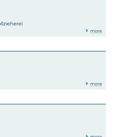
lzieherei
more
more
more