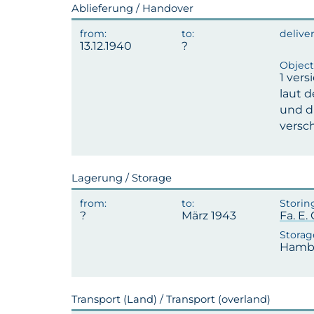
Ablieferung / Handover
13.12.1940
1 ver
laut 
und d
verschi
Lagerung / Storage
März 1943
Fa. E.
Hambu
Transport (Land) / Transport (overland)