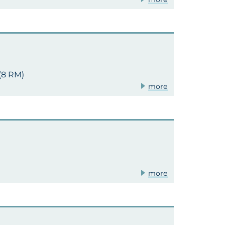
 (8 RM)
more
more