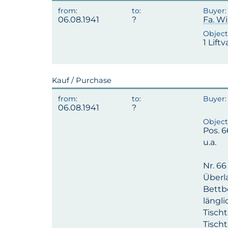
06.08.1941
Fa. W
1 Lift
Kauf / Purchase
06.08.1941
Pos. 6
u.a.
Nr. 66
Überla
Bettbe
längli
Tischt
Tischt