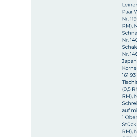
Leinen
Paar W
Nr. 11
RM), N
Schnab
Nr. 14
Schale
Nr. 14
Japan-
Korne 
161 93
Tischl
(0,5 R
RM), N
Schrei
auf mi
1 Ober
Stück 
RM), N