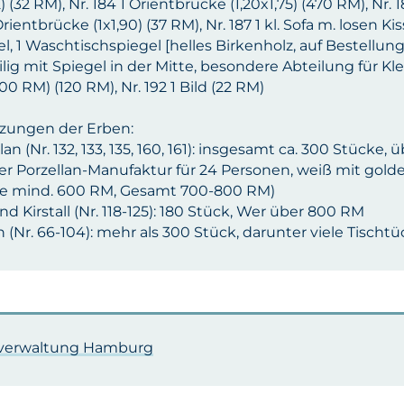
2) (32 RM), Nr. 184 1 Orientbrücke (1,20x1,75) (470 RM), Nr. 
Orientbrücke (1x1,90) (37 RM), Nr. 187 1 kl. Sofa m. losen 
l, 1 Waschtischspiegel [helles Birkenholz, auf Bestellung
ilig mit Spiegel in der Mitte, besondere Abteilung für Kl
0 RM) (120 RM), Nr. 192 1 Bild (22 RM)
zungen der Erben:
lan (Nr. 132, 133, 135, 160, 161): insgesamt ca. 300 Stück
ner Porzellan-Manufaktur für 24 Personen, weiß mit go
ce mind. 600 RM, Gesamt 700-800 RM)
nd Kirstall (Nr. 118-125): 180 Stück, Wer über 800 RM
 (Nr. 66-104): mehr als 300 Stück, darunter viele Tisch
lverwaltung Hamburg