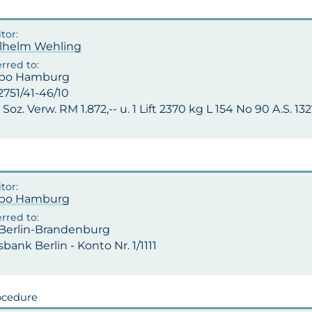
ilhelm Wehling
apo Hamburg
-2751/41-46/10
 Soz. Verw. RM 1.872,-- u. 1 Lift 2370 kg L 154 No 90 A.S. 13
apo Hamburg
 Berlin-Brandenburg
bank Berlin - Konto Nr. 1/1111
ocedure