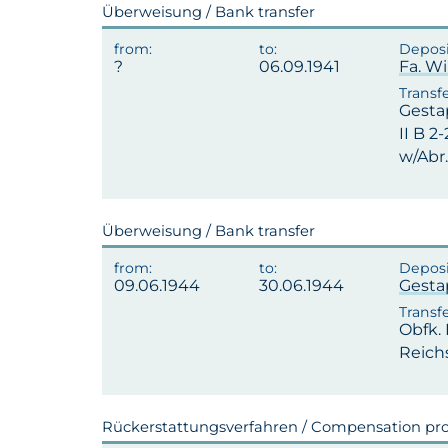
Überweisung / Bank transfer
06.09.1941
Fa. W
Gest
II B 2
w/Abr.
Überweisung / Bank transfer
09.06.1944
30.06.1944
Gest
Obfk.
Reichs
Rückerstattungsverfahren / Compensation pr