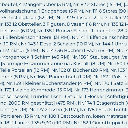
beutel, 4 Mangeltücher (3 RM), Nr. 82 2 Stores (15 RM) […]
ollhandschuhe, 1 Bridgehose (5 RM), Nr. 111 6 Stores (90 
9 76 Kristallgläser (62 RM), Nr. 132 9 Tassen, 2 Porz. Teller, 
r. 133 12 Obstteller, 3 Figuten, 8 Vasen (16 RM), Nr. 135 1
eltasse (6 RM), Nr. 138 1 Bronze Elefant, 1 Leuchter (28 R
0 1 Elfenbeinschnitzerei (31 RM), Nr. 141 1 Elfenbeinschnitz
 (10 RM), Nr. 143 1 Dose, 2 Schalen (10 RM), Nr. 144 1 Uhr u
6 1 Miniatur (5 RM), Nr. 147 36 Bücher (1 Fach) (6 RM), Nr. 
Morgenrock, 1 Schirm (46 RM), Nr. 156 1 Staubsauger „Vapyr“
[5-armige Esszimmerkrone uas Kristall] (8 RM), Nr. 160 1 E
 Teile Porzellan (12 RM), Nr. 162 81 Bücher (20 RM), Nr. 163
ampe (8 RM), Nr. 166 1 Bauerntisch (1 RM), Nr. 167 1 Polste
M), Nr. 169 1 kleiner Bücherständer (4 RM), Nr. 170 1 Satz Be
r. 172 1 kleine Kommode (15 RM), Nr. 173 Herrenzimmer: 
btischsessel, 1 runder Tisch, 3 Stühle, 1 Hocker [Anferti
nd. 2000 RM geschätzt] (475 RM), Nr. 174 1 Etagentisch (6 
bett (15 RM), Nr. 177 2Kissen (6 RM), Nr. 178 1 Stück Tischf
Portieren (13 RM), Nr. 180 1 Bettcouch m. losen Matratzen
r. 181 1 Läufer (1,35x9,30) (90 RM), Nr. 182 1 Orientteppich