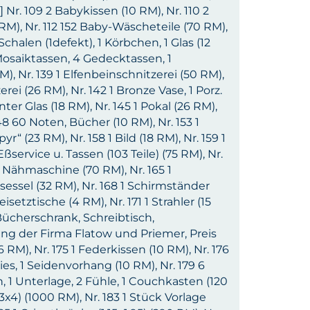
 Nr. 109 2 Babykissen (10 RM), Nr. 110 2
RM), Nr. 112 152 Baby-Wäscheteile (70 RM),
2 Schalen (1defekt), 1 Körbchen, 1 Glas (12
2 Mosaiktassen, 4 Gedecktassen, 1
M), Nr. 139 1 Elfenbeinschnitzerei (50 RM),
erei (26 RM), Nr. 142 1 Bronze Vase, 1 Porz.
nter Glas (18 RM), Nr. 145 1 Pokal (26 RM),
148 60 Noten, Bücher (10 RM), Nr. 153 1
 (23 RM), Nr. 158 1 Bild (18 RM), Nr. 159 1
ßservice u. Tassen (103 Teile) (75 RM), Nr.
 1 Nähmaschine (70 RM), Nr. 165 1
rsessel (32 RM), Nr. 168 1 Schirmständer
isetztische (4 RM), Nr. 171 1 Strahler (15
Bücherschrank, Schreibtisch,
gung der Firma Flatow und Priemer, Preis
RM), Nr. 175 1 Federkissen (10 RM), Nr. 176
ries, 1 Seidenvorhang (10 RM), Nr. 179 6
, 1 Unterlage, 2 Fühle, 1 Couchkasten (120
 (3x4) (1000 RM), Nr. 183 1 Stück Vorlage