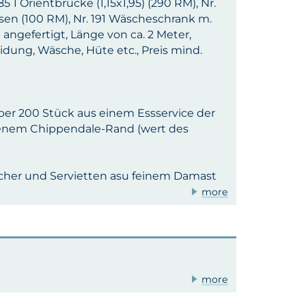
185 1 Orientbrücke (1,15x1,95) (290 RM), Nr.
Kissen (100 RM), Nr. 191 Wäscheschrank m.
 angefertigt, Länge von ca. 2 Meter,
eidung, Wäsche, Hüte etc., Preis mind.
e, über 200 Stück aus einem Essservice der
ldenem Chippendale-Rand (wert des
tücher und Servietten asu feinem Damast
more
more