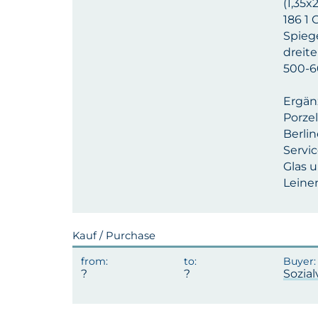
(1,35x
186 1 
Spiege
dreite
500-60
Ergän
Porzel
Berli
Servi
Glas u
Leinen
Kauf / Purchase
Sozia