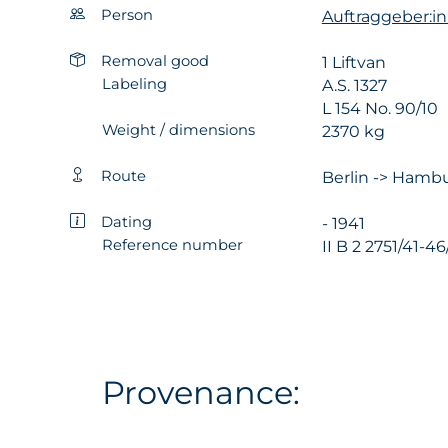
Person
Auftraggeber:in
Removal good
1 Liftvan
Labeling
A.S. 1327
L 154 No. 90/10
Weight / dimensions
2370 kg
Route
Berlin -> Hambu
Dating
- 1941
Reference number
II B 2 2751/41-46
Provenance: