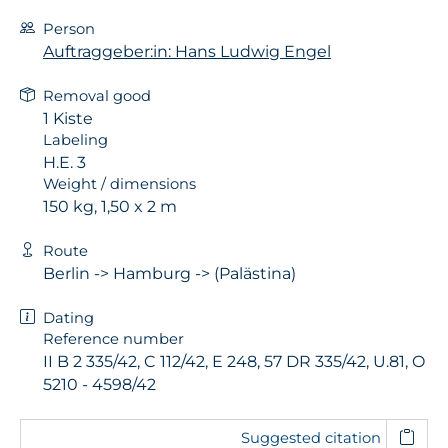
Person
Auftraggeber:in: Hans Ludwig Engel
Removal good
1 Kiste
Labeling
H.E. 3
Weight / dimensions
150 kg, 1,50 x 2 m
Route
Berlin -> Hamburg -> (Palästina)
Dating
Reference number
II B 2 335/42, C 112/42, E 248, 57 DR 335/42, U.81, O
5210 - 4598/42
Suggested citation